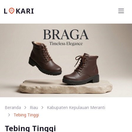
L
KARI
Beranda
Riau
Kabupaten Kepulauan Meranti
Tebing Tinggi
Tebing Tinggi