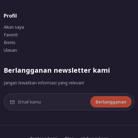
Profil
Akun saya
Favorit
Bisnis
Ulasan
Berlangganan newsletter kami
Jangan lewatkan informasi yang relevan!
Berlangganan