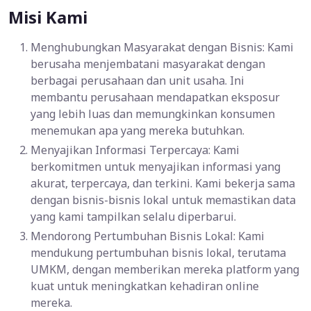
Misi Kami
Menghubungkan Masyarakat dengan Bisnis: Kami
berusaha menjembatani masyarakat dengan
berbagai perusahaan dan unit usaha. Ini
membantu perusahaan mendapatkan eksposur
yang lebih luas dan memungkinkan konsumen
menemukan apa yang mereka butuhkan.
Menyajikan Informasi Terpercaya: Kami
berkomitmen untuk menyajikan informasi yang
akurat, terpercaya, dan terkini. Kami bekerja sama
dengan bisnis-bisnis lokal untuk memastikan data
yang kami tampilkan selalu diperbarui.
Mendorong Pertumbuhan Bisnis Lokal: Kami
mendukung pertumbuhan bisnis lokal, terutama
UMKM, dengan memberikan mereka platform yang
kuat untuk meningkatkan kehadiran online
mereka.