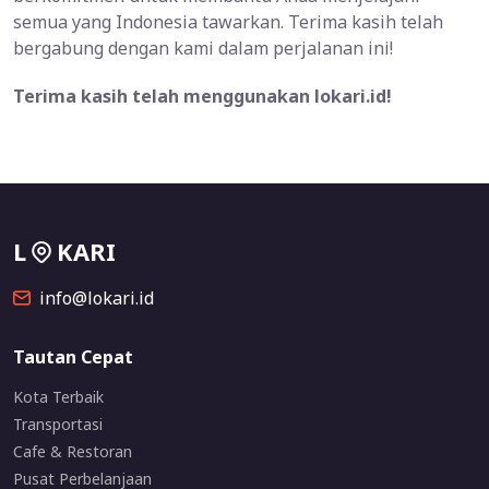
semua yang Indonesia tawarkan. Terima kasih telah
bergabung dengan kami dalam perjalanan ini!
Terima kasih telah menggunakan lokari.id!
L
KARI
info@lokari.id
Tautan Cepat
Kota Terbaik
Transportasi
Cafe & Restoran
Pusat Perbelanjaan