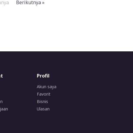
mnya
Berikutnya »
at
Profil
Akun saya
Favorit
an
Bisnis
jaan
Ulasan