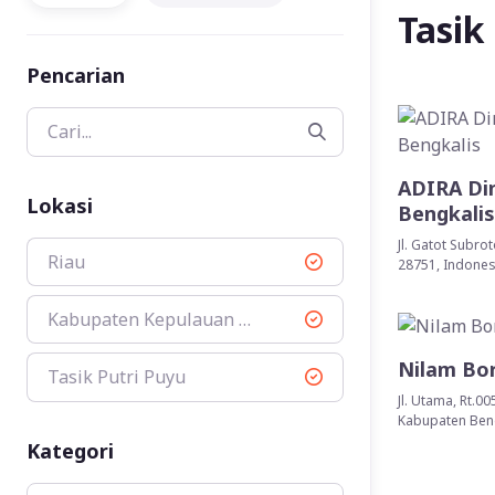
Tasik
Pencarian
ADIRA Din
Lokasi
Bengkalis
Jl. Gatot Subro
Riau
28751, Indones
Kabupaten Kepulauan Meranti
Nilam Bor
Tasik Putri Puyu
Jl. Utama, Rt.0
Kabupaten Beng
Kategori