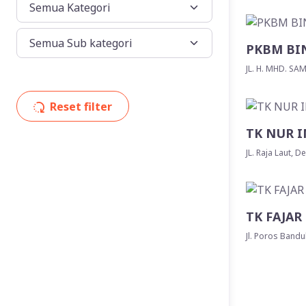
PKBM BI
JL. H. MHD. SA
Reset filter
TK NUR I
JL. Raja Laut, 
TK FAJAR
Jl. Poros Bandu