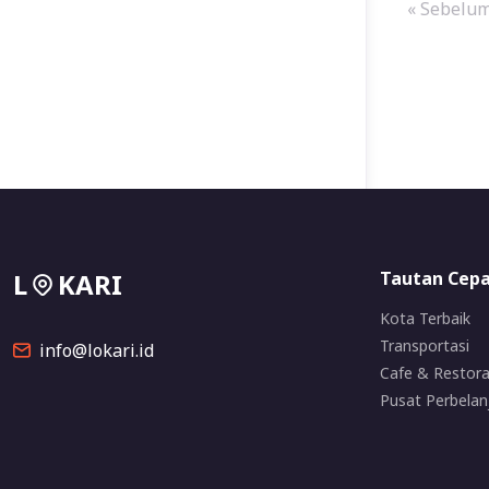
« Sebelu
L
KARI
Tautan Cep
Kota Terbaik
Transportasi
info@lokari.id
Cafe & Restor
Pusat Perbelan