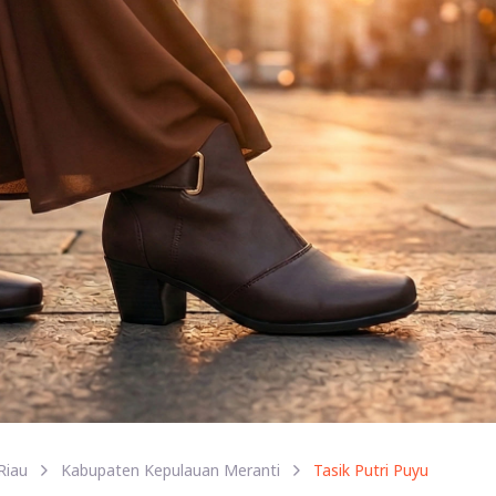
Riau
Kabupaten Kepulauan Meranti
Tasik Putri Puyu