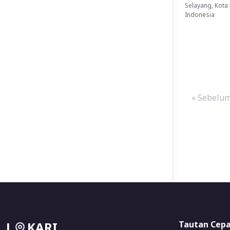
Selayang, Kota
Indonesia
« Sebelu
L
KARI
Tautan Cep