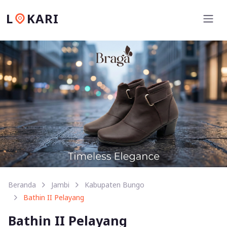
L
KARI
Beranda
Jambi
Kabupaten Bungo
Bathin II Pelayang
Bathin II Pelayang