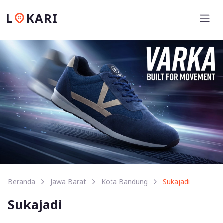
L
KARI
Beranda
Jawa Barat
Kota Bandung
Sukajadi
Sukajadi