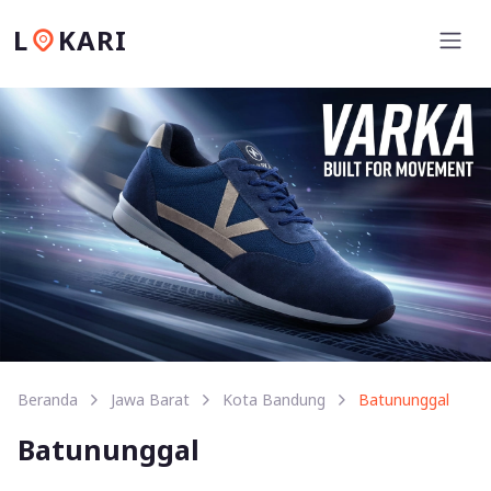
L
KARI
Beranda
Jawa Barat
Kota Bandung
Batununggal
Batununggal