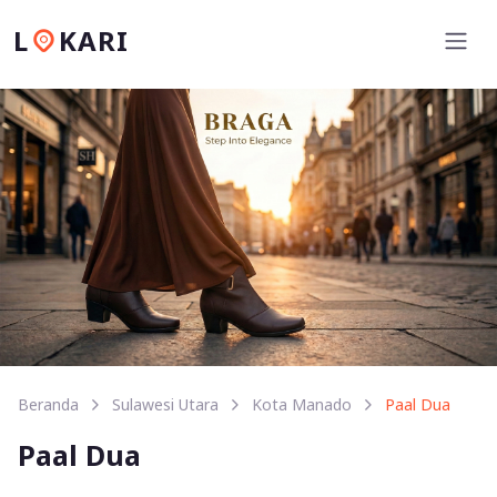
L
KARI
Beranda
Sulawesi Utara
Kota Manado
Paal Dua
Paal Dua