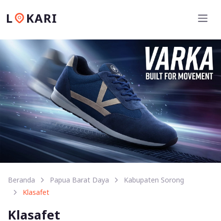
L
KARI
Beranda
Papua Barat Daya
Kabupaten Sorong
Klasafet
Klasafet