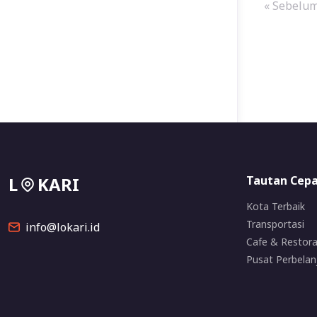
« Sebelu
L
KARI
Tautan Cep
Kota Terbaik
Transportasi
info@lokari.id
Cafe & Restor
Pusat Perbelan