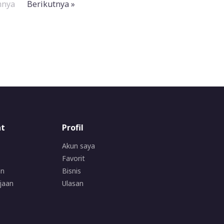
mnya
Berikutnya »
at
Profil
Akun saya
Favorit
an
Bisnis
jaan
Ulasan