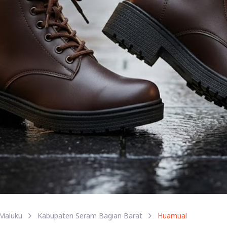
Maluku
Kabupaten Seram Bagian Barat
Huamual