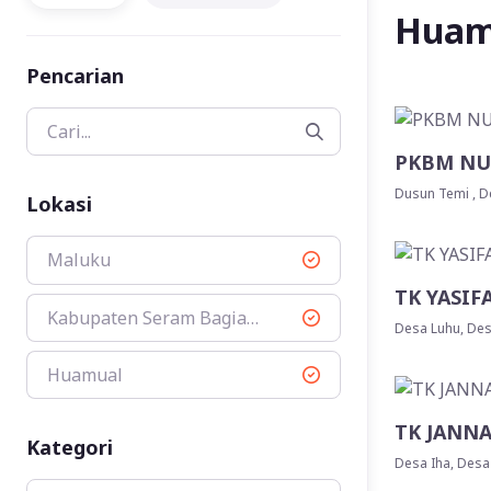
Huam
Pencarian
PKBM NUR
Dusun Temi , D
Lokasi
Maluku
TK YASIF
Kabupaten Seram Bagian Barat
Desa Luhu, De
Huamual
TK JANN
Kategori
Desa Iha, Desa