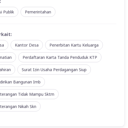
:
i Publik
Pemerintahan
rkait:
sa
Kantor Desa
Penerbitan Kartu Keluarga
matian
Perdaftaran Karta Tanda Penduduk KTP
ahiran
Surat Izin Usaha Perdagangan Siup
ndirikan Bangunan Imb
eterangan Tidak Mampu Sktm
eterangan Nikah Skn