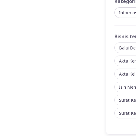
Kategori
Informas
Bisnis te
Balai De
Akta Ke
Akta Kel
Izin Me
Surat K
Surat K