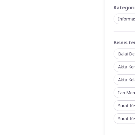
Kategori
Informas
Bisnis te
Balai De
Akta Ke
Akta Kel
Izin Me
Surat K
Surat K