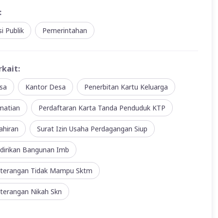
:
i Publik
Pemerintahan
rkait:
sa
Kantor Desa
Penerbitan Kartu Keluarga
matian
Perdaftaran Karta Tanda Penduduk KTP
ahiran
Surat Izin Usaha Perdagangan Siup
ndirikan Bangunan Imb
eterangan Tidak Mampu Sktm
eterangan Nikah Skn