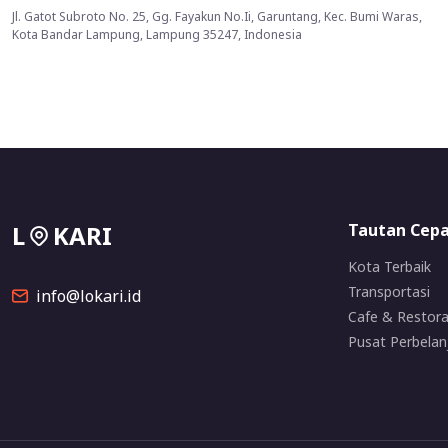
Jl. Gatot Subroto No. 25, Gg. Fayakun No.Ii, Garuntang, Kec. Bumi Waras,
Kota Bandar Lampung, Lampung 35247, Indonesia
L
KARI
Tautan Cep
Kota Terbaik
Transportasi
info@lokari.id
Cafe & Restor
Pusat Perbelan