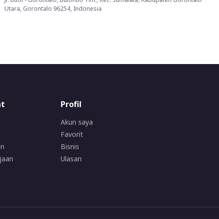
Utara, Gorontalo 96254, Indonesia
at
Profil
Akun saya
Favorit
an
Bisnis
jaan
Ulasan