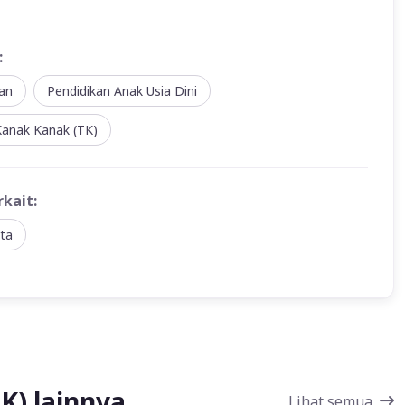
:
an
Pendidikan Anak Usia Dini
anak Kanak (TK)
rkait:
ta
K) lainnya
Lihat semua