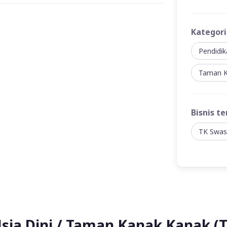
Kategori
Pendidik
Taman K
Bisnis te
TK Swas
sia Dini / Taman Kanak Kanak (T