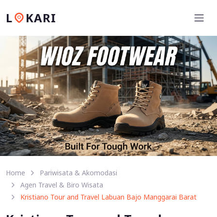
L
KARI
Home
Pariwisata & Akomodasi
Agen Travel & Biro Wisata
Kristiano Tour and Travel Labuan Bajo Manggarai Barat