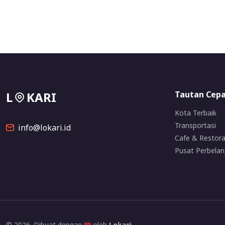
L
KARI
Tautan Cep
Kota Terbaik
Transportasi
info@lokari.id
Cafe & Restor
Pusat Perbelan
© 2026. Dibuat dengan
oleh
Lokari