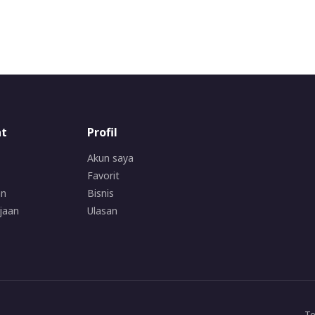
at
Profil
Akun saya
Favorit
an
Bisnis
jaan
Ulasan
Te