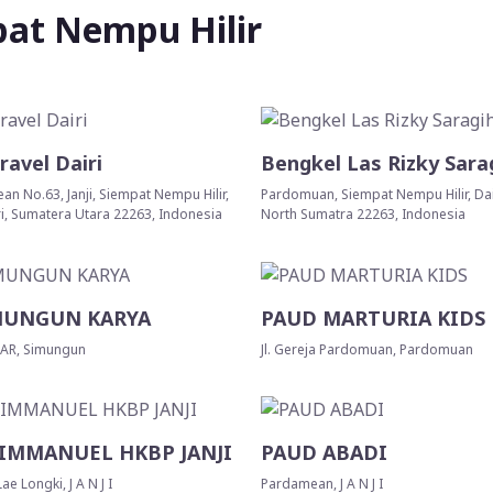
at Nempu Hilir
avel Dairi
Bengkel Las Rizky Sarag
n No.63, Janji, Siempat Nempu Hilir,
Pardomuan, Siempat Nempu Hilir, Dai
i, Sumatera Utara 22263, Indonesia
North Sumatra 22263, Indonesia
MUNGUN KARYA
PAUD MARTURIA KIDS
AR, Simungun
Jl. Gereja Pardomuan, Pardomuan
 IMMANUEL HKBP JANJI
PAUD ABADI
ae Longki, J A N J I
Pardamean, J A N J I