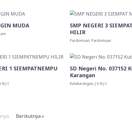
NGIN MUDA
SMP NEGERI 3 SIEMPA
HILIR
Itam
Pardomuan, Pardomuan
ERI 1 SIEMPATNEMPU
SD Negeri No. 037152 
Karangan
N J I
Kutakarangan, J A N J I
mnya
Berikutnya »