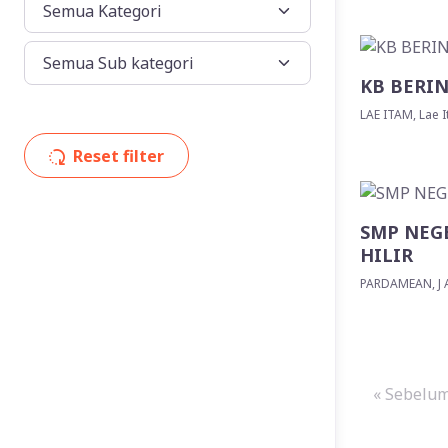
KB BERI
LAE ITAM, Lae 
Reset filter
SMP NEG
HILIR
PARDAMEAN, J A 
« Sebelu