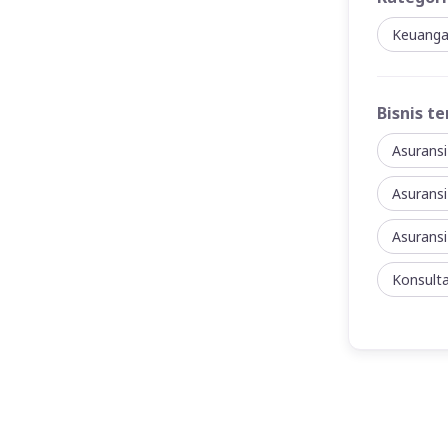
Keuang
Bisnis te
Asuransi
Asurans
Asuransi
Konsult