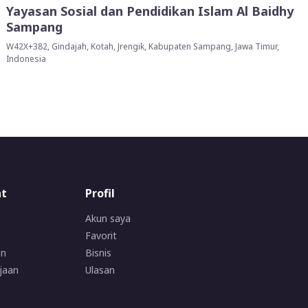
Yayasan Sosial dan Pendidikan Islam Al Baidhy
Sampang
W42X+382, Gindajah, Kotah, Jrengik, Kabupaten Sampang, Jawa Timur,
Indonesia
at
Profil
Akun saya
Favorit
an
Bisnis
jaan
Ulasan