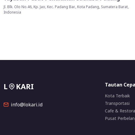
Jl. Blk. Olo No.46, Kp. Jao, Kec. Padang Bar., Kota Padang, Sumatera Barat,
Indonesia
L
KARI
Tautan Cep
Kota Terbaik
Transportasi
info@lokari.id
Cafe & Restor
Pusat Perbelan