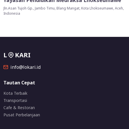
Yayasan Pendidikan Meuraksa Lhokseumawe
Jln.Asan Tujoh Gp., Jambo Timu, Blang Mangat, Kota Lhokseumawe, Aceh,
Indonesia
L
KARI
info@lokari.id
Tautan Cepat
Kota Terbaik
Transportasi
Cafe & Restoran
Pusat Perbelanjaan