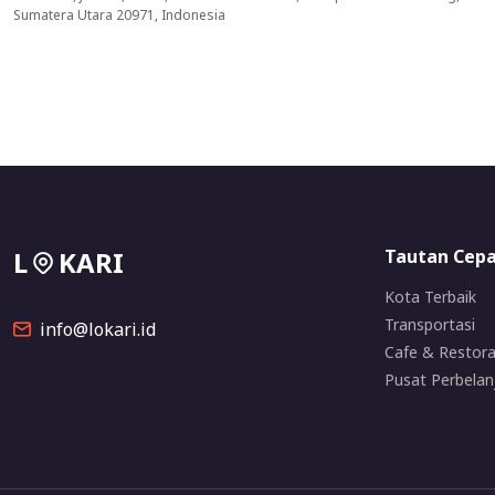
Sumatera Utara 20971, Indonesia
L
KARI
Tautan Cep
Kota Terbaik
Transportasi
info@lokari.id
Cafe & Restor
Pusat Perbelan