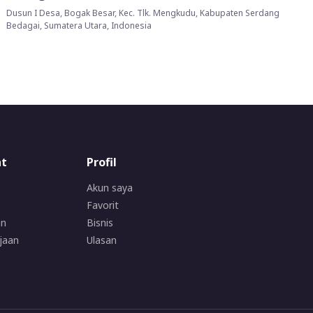
Dusun I Desa, Bogak Besar, Kec. Tlk. Mengkudu, Kabupaten Serdang
Bedagai, Sumatera Utara, Indonesia
at
Profil
Akun saya
Favorit
an
Bisnis
jaan
Ulasan