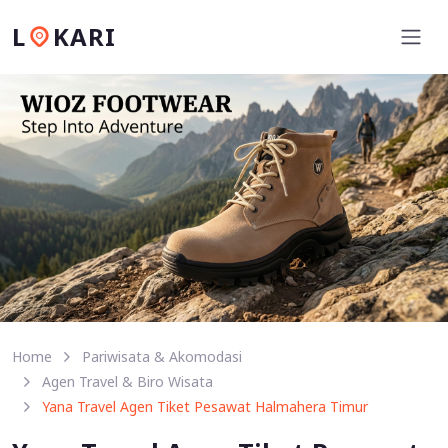
L
KARI
Home
Pariwisata & Akomodasi
Agen Travel & Biro Wisata
Yana Travel Agen Tiket Pesawat Halmahera Timur