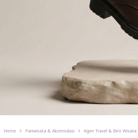
Home
Pariwisata & Akomodasi
Agen Travel & Biro Wisata