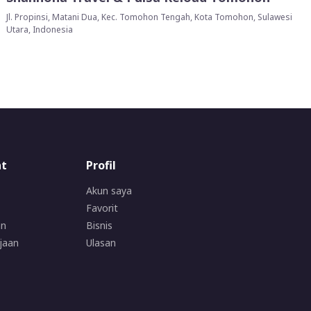
Jl. Propinsi, Matani Dua, Kec. Tomohon Tengah, Kota Tomohon, Sulawesi
Utara, Indonesia
at
Profil
Akun saya
Favorit
an
Bisnis
jaan
Ulasan