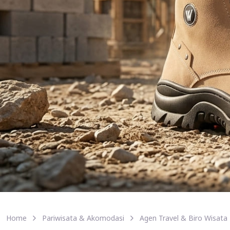
Home
Pariwisata & Akomodasi
Agen Travel & Biro Wisata