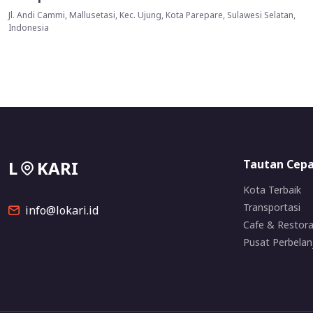
Jl. Andi Cammi, Mallusetasi, Kec. Ujung, Kota Parepare, Sulawesi Selatan,
Indonesia
L
KARI
Tautan Cep
Kota Terbaik
Transportasi
info@lokari.id
Cafe & Restor
Pusat Perbelan