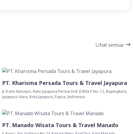
Lihat semua
PT. Kharisma Persada Tours & Travel Jayapura
JL Frans Kaisiepo, Ruko Jayapura Permai Dok II Blok F No. 12, Bayangkara,
Jayapura Utara, Kota Jayapura, Papua, Indonesia
PT. Manado Wisata Tours & Travel Manado
JL Kom L Yos Sudarso No.24, Kairagi Weru, Paal Dua, Kota Manado,