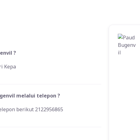
envil ?
ri Kepa
envil melalui telepon ?
elepon berikut 2122956865