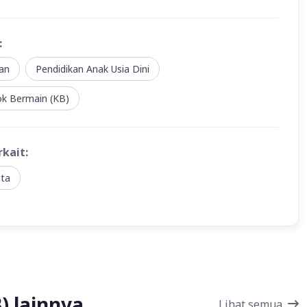
:
an
Pendidikan Anak Usia Dini
k Bermain (KB)
rkait:
ta
) lainnya
Lihat semua