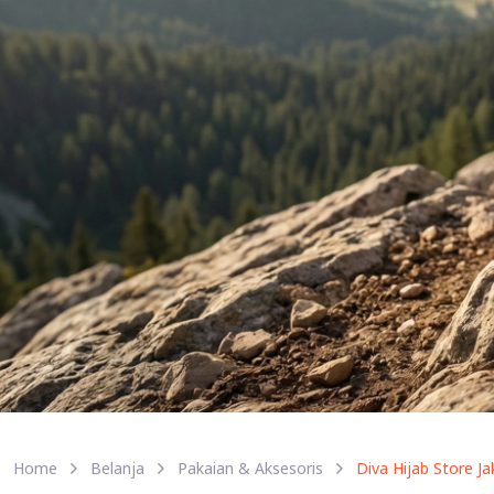
Home
Belanja
Pakaian & Aksesoris
Diva Hijab Store J