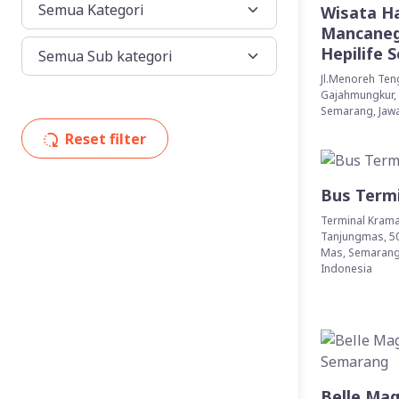
Wisata Ha
Mancaneg
Hepilife 
Jl.Menoreh Ten
Gajahmungkur,
Semarang, Jaw
Reset filter
Bus Term
Terminal Krama
Tanjungmas, 5
Mas, Semarang 
Indonesia
Belle Ma