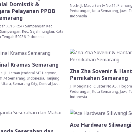
lal Domistik &
No.Iv, Jl. Madu Sari Iv No.11, Plamong
ara Pelayanan PPOB
Pedurungan, Kota Semarang, Jawa T
Indonesia
Semarang
gah X /15 Rt5/7 Sampangan Kec
 Sampangan, Kec. Gajahmungkur, Kota
a Tengah 50236, Indonesia
inal Kramas Semarang
Zha Zha Sovenir & Han
s, JL. Letnan Jenderal MT Haryono,
Pernikahan Semarang
0174 Semarang, Indonesia, Tanjung
Utara, Semarang City, Central Java,
Jl. Monginsidi Cluster No.A5, Tlogom
Pedurungan, Kota Semarang, Jawa T
Indonesia
Ace Hardware Siliwang
ganda Seserahan dan