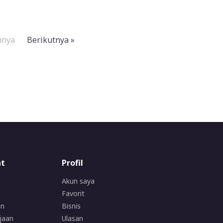
mnya
Berikutnya »
at
Profil
Akun saya
Favorit
an
Bisnis
jaan
Ulasan