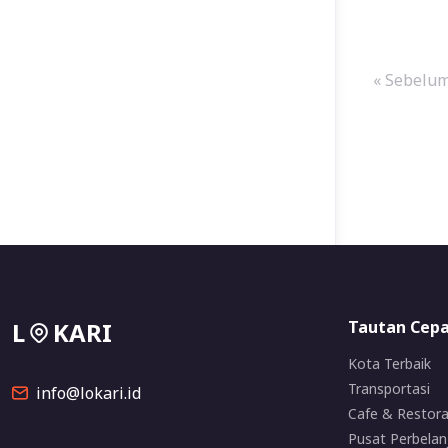
« Sebelu
L
KARI
Tautan Cep
Kota Terbaik
Transportasi
info@lokari.id
Cafe & Restor
Pusat Perbelan