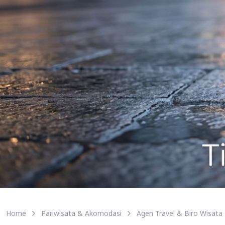
Home
Pariwisata & Akomodasi
Agen Travel & Biro Wisata