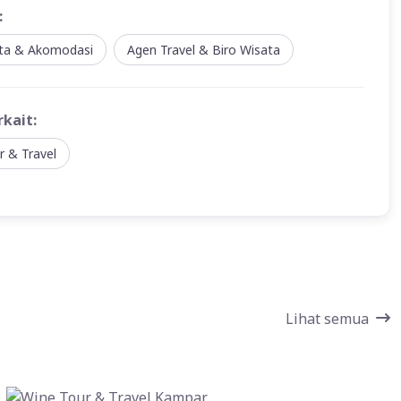
:
ata & Akomodasi
Agen Travel & Biro Wisata
rkait:
r & Travel
Lihat semua